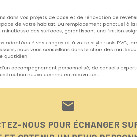
s dans vos projets de pose et de rénovation de revête
espace de votre habitat. Du remplacement ponctuel à la
minutieuse des surfaces, garantissant une finition soi
adaptées à vos usages et à votre style : sols PVC, lame
oins, nous vous conseillons dans le choix des matériaux,
e quotidien.
r d’un accompagnement personnalisé, de conseils experts
 construction neuve comme en rénovation.


TEZ-NOUS POUR ÉCHANGER SU