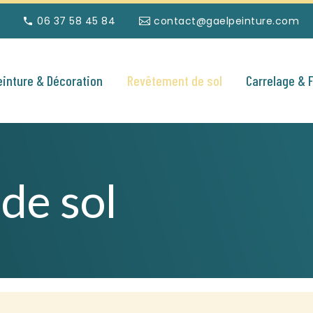
06 37 58 45 84
contact@gaelpeinture.com
einture & Décoration
Revêtement de sol
Carrelage & 
de sol